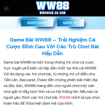
Bỏ
qua
nội
dung
ĐĂNG NHẬP
ĐĂNG KÝ
Game Bài WW88 – Trải Nghiệm Cá
Cược Đỉnh Cao Với Các Trò Chơi Bài
Hấp Dẫn
Game bài WW88 là một trong những trò chơi cá cược
trực tuyến phổ biến và hấp dẫn nhất tại nhà cái WW88.
Với đa dạng các trò chơi bài, từ những trò cổ điển như
Tiến Lên, Baccarat, Poker đến những phiên bản hiện đại
và độc đáo, WW88 mang đến cho người chơi một sân
chơi giải trí đầy kịch tính và cơ hội thắng lớn. Nếu bạn là
người yêu thích các trò chơi bài,
WW88
chính là lựa chọn
hoàn hảo để thỏa mãn đam mê của mình.