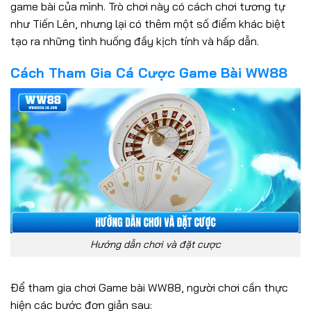
game bài của mình. Trò chơi này có cách chơi tương tự
như Tiến Lên, nhưng lại có thêm một số điểm khác biệt
tạo ra những tình huống đầy kịch tính và hấp dẫn.
Cách Tham Gia Cá Cược Game Bài WW88
Hướng dẫn chơi và đặt cược
Để tham gia chơi Game bài WW88, người chơi cần thực
hiện các bước đơn giản sau: