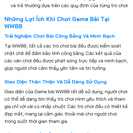
và trả thưởng dựa trên các quy định của từng trò chơi.
Những Lợi Ích Khi Chơi Game Bài Tại
WW88
Trải Nghiệm Chơi Bài Công Bằng Và Minh Bạch
Tại WW88, tất cả các trò chơi bài đều được kiểm soát
chặt chẽ để đảm bảo tính công bằng. Các kết quả của
các ván chơi đều được phát sóng trực tiếp và minh bạch,
giúp người chơi cảm thấy yên tâm và tin tưởng.
Giao Diện Thân Thiện Và Dễ Dàng Sử Dụng
Giao diện của Game bài WW88 rất dễ sử dụng, người chơi
có thể dễ dàng tìm thấy trò chơi mình yêu thích và tham
gia chỉ với vài cú nhấp chuột. Các trò chơi đều có thiết kế
đẹp mắt, mang lại cảm giác thoải mái cho người chơi
trong suốt thời gian tham gia.