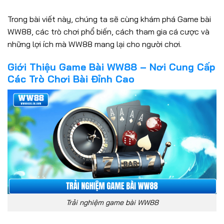
Trong bài viết này, chúng ta sẽ cùng khám phá Game bài
WW88, các trò chơi phổ biến, cách tham gia cá cược và
những lợi ích mà WW88 mang lại cho người chơi.
Giới Thiệu Game Bài WW88 – Nơi Cung Cấp
Các Trò Chơi Bài Đỉnh Cao
Trải nghiệm game bài WW88