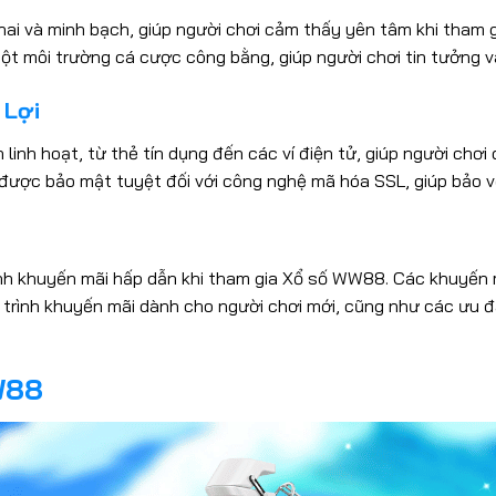
i và minh bạch, giúp người chơi cảm thấy yên tâm khi tham g
môi trường cá cược công bằng, giúp người chơi tin tưởng vào
 Lợi
inh hoạt, từ thẻ tín dụng đến các ví điện tử, giúp người chơi 
được bảo mật tuyệt đối với công nghệ mã hóa SSL, giúp bảo vệ
n
h khuyến mãi hấp dẫn khi tham gia Xổ số WW88. Các khuyến m
 trình khuyến mãi dành cho người chơi mới, cũng như các ưu 
W88