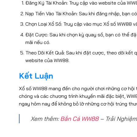
Đăng Ký Tài Khoản: Truy cập vào website của WW8
Nạp Tiền Vào Tài Khoản: Sau khi đăng nhập, bạn có
Chọn Loại Xổ Số: Truy cập vào mục Xổ số WW88 và
Đặt Cược: Sau khi chọn kỳ quay số, bạn có thể đặ
mãi nếu có.
Theo Dõi Kết Quả: Sau khi đặt cược, theo dõi kết 
website của WW88.
Kết Luận
Xổ số WW88 mang đến cho người chơi những cơ hội thắ
chóng và các chương trình khuyến mãi đặc biệt, WW88
ngay hôm nay để không bỏ lỡ những cơ hội trúng thư
Xem thêm:
Bắn Cá WW88
– Trải Nghiệm