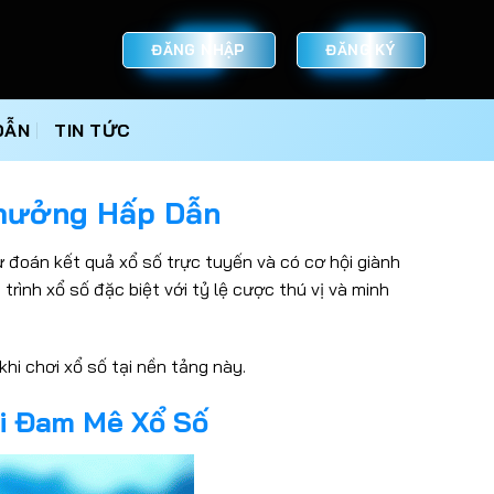
ĐĂNG NHẬP
ĐĂNG KÝ
DẪN
TIN TỨC
Thưởng Hấp Dẫn
 đoán kết quả xổ số trực tuyến và có cơ hội giành
ình xổ số đặc biệt với tỷ lệ cược thú vị và minh
khi chơi xổ số tại nền tảng này.
i Đam Mê Xổ Số