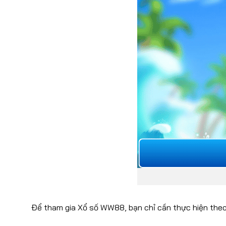
Để tham gia Xổ số WW88, bạn chỉ cần thực hiện theo