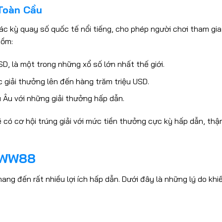
Toàn Cầu
 kỳ quay số quốc tế nổi tiếng, cho phép người chơi tham gia
gồm:
SD, là một trong những xổ số lớn nhất thế giới.
ác giải thưởng lên đến hàng trăm triệu USD.
âu Âu với những giải thưởng hấp dẫn.
ẽ có cơ hội trúng giải với mức tiền thưởng cực kỳ hấp dẫn, th
i WW88
ang đến rất nhiều lợi ích hấp dẫn. Dưới đây là những lý do k