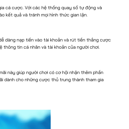
ia cá cược. Với các hệ thống quay số tự động và
 kết quả và tránh mọi hình thức gian lận.
dễ dàng nạp tiền vào tài khoản và rút tiền thắng cược
 thông tin cá nhân và tài khoản của người chơi.
ãi này giúp người chơi có cơ hội nhận thêm phần
đãi dành cho những cược thủ trung thành tham gia