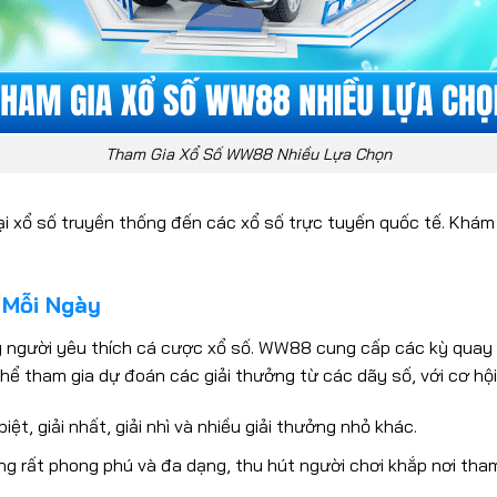
Tham Gia Xổ Số WW88 Nhiều Lựa Chọn
ại xổ số truyền thống đến các xổ số trực tuyến quốc tế. Khám 
 Mỗi Ngày
g người yêu thích cá cược xổ số. WW88 cung cấp các kỳ quay s
hể tham gia dự đoán các giải thưởng từ các dãy số, với cơ hội
ệt, giải nhất, giải nhì và nhiều giải thưởng nhỏ khác.
g rất phong phú và đa dạng, thu hút người chơi khắp nơi tham