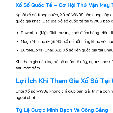
Xổ Số Quốc Tế – Cơ Hội Thử Vận May 
Ngoài xổ số trong nước, Xổ số WW88 còn cung cấp các
quốc gia khác. Các loại xổ số quốc tế tại WW88 bao 
Powerball (Mỹ): Giải thưởng khởi điểm hàng triệu U
Mega Millions (Mỹ): Một xổ số nổi tiếng khác với c
EuroMillions (Châu Âu): Xổ số liên quốc gia tại Ch
Khi tham gia các loại xổ số quốc tế này, người chơi s
sau một đêm.
Lợi Ích Khi Tham Gia Xổ Số Tạ
Chơi Xổ số WW88 không chỉ giúp bạn giải trí mà còn m
người chơi:
Tỷ Lệ Cược Minh Bạch Và Công Bằng