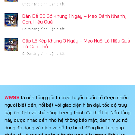
Cập
Chức năng bình luận bị tắt
ở
2026
Nhanh
Dàn
–
Đề
Dàn Đề 50 Số Khung 1 Ngày – Mẹo Đánh Nhanh,
So
12
36
Sánh
Gọn, Hiệu Quả
Th1
Số
Các
Chức năng bình luận bị tắt
ở
Đánh
Nhà
Dàn
Quanh
Cái
Đề
Cặp Lô Kép Khung 3 Ngày – Mẹo Nuôi Lô Hiệu Quả
Năm
Lớn
12
50
–
Từ Cao Thủ
Với
Th1
Số
Cách
WW88
Chức năng bình luận bị tắt
ở
Khung
Chơi
Cặp
1
An
Lô
Ngày
Toàn,
Kép
–
Ổn
Khung
Mẹo
Định
3
Đánh
Ngày
Nhanh,
–
Gọn,
Mẹo
Hiệu
WW88
là nền tảng giải trí trực tuyến quốc tế được nhiều
Nuôi
Quả
người biết đến, nổi bật với giao diện hiện đại, tốc độ truy
Lô
Hiệu
cập ổn định và khả năng tương thích đa thiết bị. Nền tảng
Quả
này được nhắc đến nhờ hệ thống bảo mật, danh mục nội
Từ
Cao
dung đa dạng và dịch vụ hỗ trợ hoạt động liên tục, góp
Thủ
phần xây dựng độ nhận diện thương hiệu trong lĩnh vực