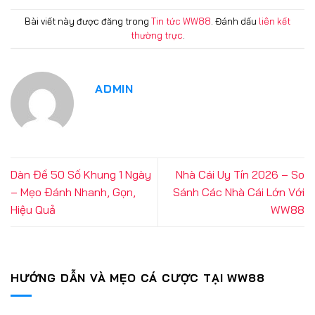
Bài viết này được đăng trong
Tin tức WW88
. Đánh dấu
liên kết
thường trực
.
ADMIN
Dàn Đề 50 Số Khung 1 Ngày
Nhà Cái Uy Tín 2026 – So
– Mẹo Đánh Nhanh, Gọn,
Sánh Các Nhà Cái Lớn Với
Hiệu Quả
WW88
HƯỚNG DẪN VÀ MẸO CÁ CƯỢC TẠI WW88