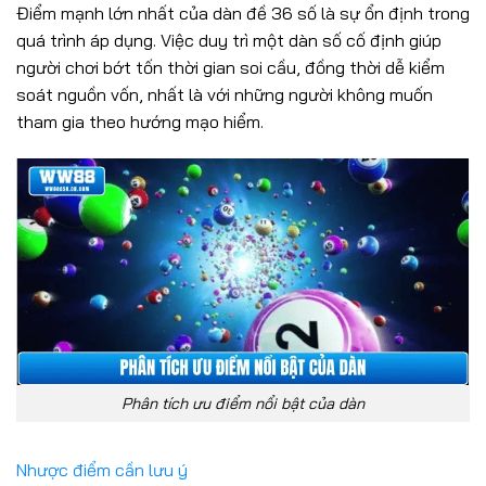
Điểm mạnh lớn nhất của dàn đề 36 số là sự ổn định trong
quá trình áp dụng. Việc duy trì một dàn số cố định giúp
người chơi bớt tốn thời gian soi cầu, đồng thời dễ kiểm
soát nguồn vốn, nhất là với những người không muốn
tham gia theo hướng mạo hiểm.
Phân tích ưu điểm nổi bật của dàn
Nhược điểm cần lưu ý