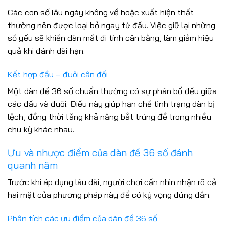
Các con số lâu ngày không về hoặc xuất hiện thất
thường nên được loại bỏ ngay từ đầu. Việc giữ lại những
số yếu sẽ khiến dàn mất đi tính cân bằng, làm giảm hiệu
quả khi đánh dài hạn.
Kết hợp đầu – đuôi cân đối
Một dàn đề 36 số chuẩn thường có sự phân bổ đều giữa
các đầu và đuôi. Điều này giúp hạn chế tình trạng dàn bị
lệch, đồng thời tăng khả năng bắt trúng đề trong nhiều
chu kỳ khác nhau.
Ưu và nhược điểm của dàn đề 36 số đánh
quanh năm
Trước khi áp dụng lâu dài, người chơi cần nhìn nhận rõ cả
hai mặt của phương pháp này để có kỳ vọng đúng đắn.
Phân tích các ưu điểm của dàn đề 36 số