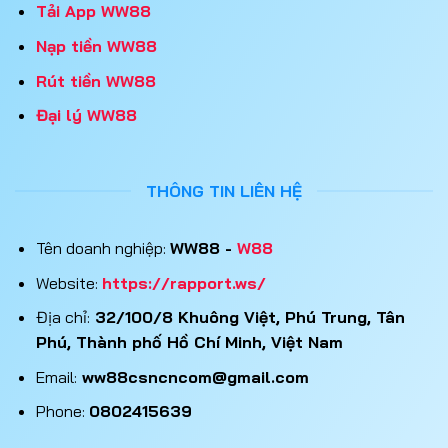
Tải App WW88
Nạp tiền WW88
Rút tiền WW88
Đại lý WW88
THÔNG TIN LIÊN HỆ
Tên doanh nghiệp:
WW88 -
W88
Website:
https://rapport.ws/
Địa chỉ:
32/100/8 Khuông Việt, Phú Trung, Tân
Phú, Thành phố Hồ Chí Minh, Việt Nam
Email:
ww88csncncom@gmail.com
Phone:
0802415639