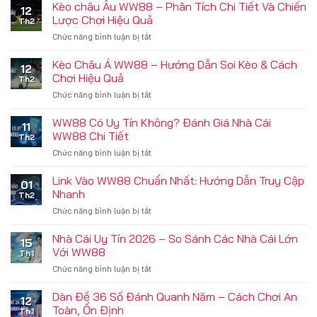
Kèo châu Âu WW88 – Phân Tích Chi Tiết Và Chiến
12
Lược Chơi Hiệu Quả
Th2
Chức năng bình luận bị tắt
ở
Kèo
châu
Kèo Châu Á WW88 – Hướng Dẫn Soi Kèo & Cách
12
Âu
Chơi Hiệu Quả
Th2
WW88
Chức năng bình luận bị tắt
ở
–
Kèo
Phân
Châu
WW88 Có Uy Tín Không? Đánh Giá Nhà Cái
Tích
11
Á
Chi
WW88 Chi Tiết
Th2
WW88
Tiết
Chức năng bình luận bị tắt
ở
–
Và
WW88
Hướng
Chiến
Có
Link Vào WW88 Chuẩn Nhất: Hướng Dẫn Truy Cập
Dẫn
Lược
01
Uy
Soi
Nhanh
Chơi
Th2
Tín
Kèo
Hiệu
Chức năng bình luận bị tắt
ở
Không?
&
Quả
Link
Đánh
Cách
Vào
Nhà Cái Uy Tín 2026 – So Sánh Các Nhà Cái Lớn
Giá
Chơi
15
WW88
Nhà
Với WW88
Hiệu
Th1
Chuẩn
Cái
Quả
Chức năng bình luận bị tắt
ở
Nhất:
WW88
Nhà
Hướng
Chi
Cái
Dàn Đề 36 Số Đánh Quanh Năm – Cách Chơi An
Dẫn
Tiết
12
Uy
Truy
Toàn, Ổn Định
Th1
Tín