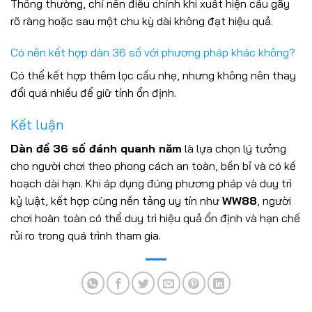
Thông thường, chỉ nên điều chỉnh khi xuất hiện cầu gãy
rõ ràng hoặc sau một chu kỳ dài không đạt hiệu quả.
Có nên kết hợp dàn 36 số với phương pháp khác không?
Có thể kết hợp thêm lọc cầu nhẹ, nhưng không nên thay
đổi quá nhiều để giữ tính ổn định.
Kết luận
Dàn đề 36 số đánh quanh năm
là lựa chọn lý tưởng
cho người chơi theo phong cách an toàn, bền bỉ và có kế
hoạch dài hạn. Khi áp dụng đúng phương pháp và duy trì
kỷ luật, kết hợp cùng nền tảng uy tín như
WW88
, người
chơi hoàn toàn có thể duy trì hiệu quả ổn định và hạn chế
rủi ro trong quá trình tham gia.