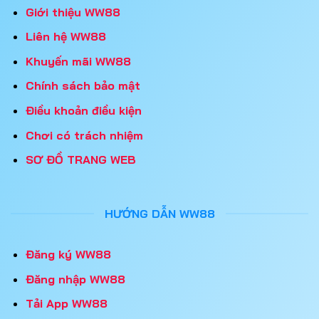
Giới thiệu WW88
Liên hệ WW88
Khuyến mãi WW88
Chính sách bảo mật
Điều khoản điều kiện
Chơi có trách nhiệm
SƠ ĐỒ TRANG WEB
HƯỚNG DẪN WW88
Đăng ký WW88
Đăng nhập WW88
Tải App WW88