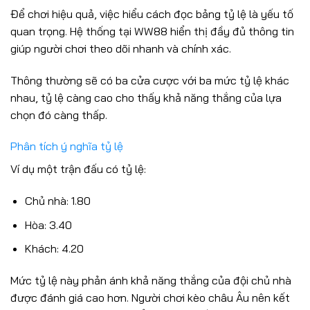
Để chơi hiệu quả, việc hiểu cách đọc bảng tỷ lệ là yếu tố
quan trọng. Hệ thống tại WW88 hiển thị đầy đủ thông tin
giúp người chơi theo dõi nhanh và chính xác.
Thông thường sẽ có ba cửa cược với ba mức tỷ lệ khác
nhau, tỷ lệ càng cao cho thấy khả năng thắng của lựa
chọn đó càng thấp.
Phân tích ý nghĩa tỷ lệ
Ví dụ một trận đấu có tỷ lệ:
Chủ nhà: 1.80
Hòa: 3.40
Khách: 4.20
Mức tỷ lệ này phản ánh khả năng thắng của đội chủ nhà
được đánh giá cao hơn. Người chơi kèo châu Âu nên kết