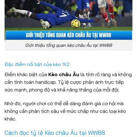
Giới thiệu tổng quan kèo châu Âu tại WW88
Đặc điểm nổi bật của kèo 1X2
Điểm khác biệt của
Kèo châu Âu
là tính rõ ràng và không
cần tính toán handicap. Tỷ lệ cược phản ánh trực tiếp
sức mạnh, phong độ và khả năng thắng của mỗi đội.
Nhờ đó, người chơi có thể dễ dàng đánh giá cơ hội mà
không cần phân tích sâu về mức chấp như các loại kèo
khác.
Cách đọc tỷ lệ Kèo châu Âu tại WW88