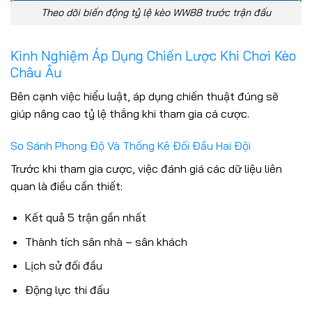
Theo dõi biến động tỷ lệ kèo WW88 trước trận đấu
Kinh Nghiệm Áp Dụng Chiến Lược Khi Chơi Kèo
Châu Âu
Bên cạnh việc hiểu luật, áp dụng chiến thuật đúng sẽ
giúp nâng cao tỷ lệ thắng khi tham gia cá cược.
So Sánh Phong Độ Và Thống Kê Đối Đầu Hai Đội
Trước khi tham gia cược, việc đánh giá các dữ liệu liên
quan là điều cần thiết:
Kết quả 5 trận gần nhất
Thành tích sân nhà – sân khách
Lịch sử đối đầu
Động lực thi đấu