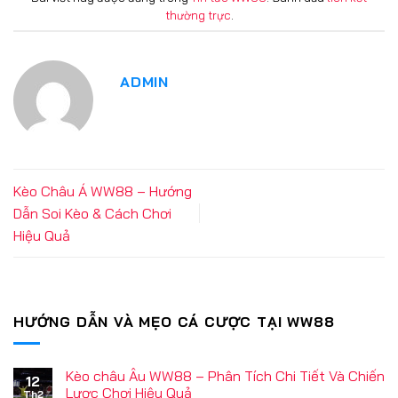
thường trực
.
ADMIN
Kèo Châu Á WW88 – Hướng
Dẫn Soi Kèo & Cách Chơi
Hiệu Quả
HƯỚNG DẪN VÀ MẸO CÁ CƯỢC TẠI WW88
Kèo châu Âu WW88 – Phân Tích Chi Tiết Và Chiến
12
Lược Chơi Hiệu Quả
Th2