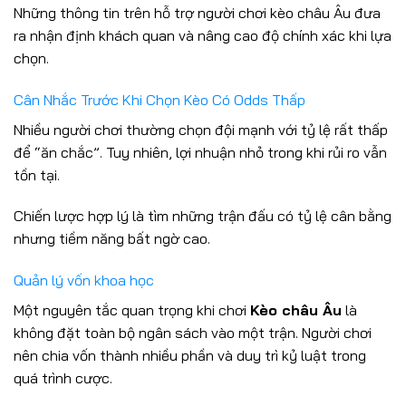
Những thông tin trên hỗ trợ người chơi kèo châu Âu đưa
ra nhận định khách quan và nâng cao độ chính xác khi lựa
chọn.
Cân Nhắc Trước Khi Chọn Kèo Có Odds Thấp
Nhiều người chơi thường chọn đội mạnh với tỷ lệ rất thấp
để “ăn chắc”. Tuy nhiên, lợi nhuận nhỏ trong khi rủi ro vẫn
tồn tại.
Chiến lược hợp lý là tìm những trận đấu có tỷ lệ cân bằng
nhưng tiềm năng bất ngờ cao.
Quản lý vốn khoa học
Một nguyên tắc quan trọng khi chơi
Kèo châu Âu
là
không đặt toàn bộ ngân sách vào một trận. Người chơi
nên chia vốn thành nhiều phần và duy trì kỷ luật trong
quá trình cược.