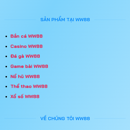
SẢN PHẨM TẠI WW88
Bắn cá WW88
Casino WW88
Đá gà WW88
Game bài WW88
Nổ hũ WW88
Thể thao WW88
Xổ số WW88
VỀ CHÚNG TÔI WW88